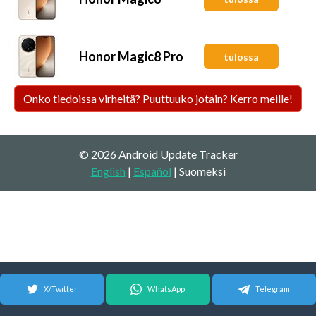
Honor Magic8 Pro
tulossa
Onko tiedoissa virheitä? Puuttuuko jotain? Kerro meille!
© 2026 Android Update Tracker
English
|
Español
| Suomeksi
X/Twitter
WhatsApp
Telegram