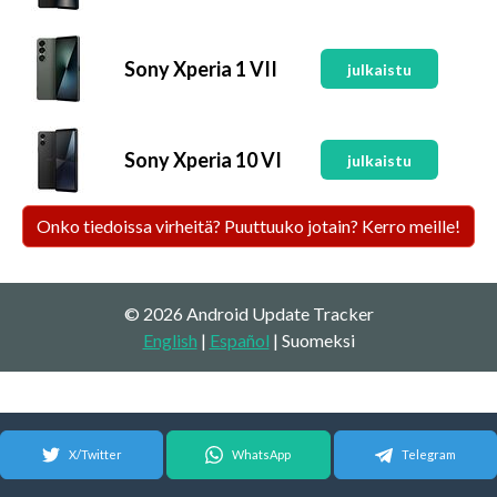
Sony Xperia 1 VII
julkaistu
Sony Xperia 10 VI
julkaistu
Onko tiedoissa virheitä? Puuttuuko jotain? Kerro meille!
© 2026 Android Update Tracker
English
|
Español
| Suomeksi
X/Twitter
WhatsApp
Telegram