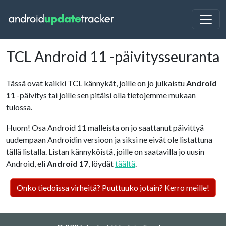
TCL Android 11 -päivitysseuranta
Tässä ovat kaikki TCL kännykät, joille on jo julkaistu
Android
11
-päivitys tai joille sen pitäisi olla tietojemme mukaan
tulossa.
Huom! Osa Android 11 malleista on jo saattanut päivittyä
uudempaan Androidin versioon ja siksi ne eivät ole listattuna
tällä listalla. Listan kännyköistä, joille on saatavilla jo uusin
Android, eli
Android 17
, löydät
täältä
.
Onko tiedoissa virheitä? Puuttuuko jotain? Kerro meille!