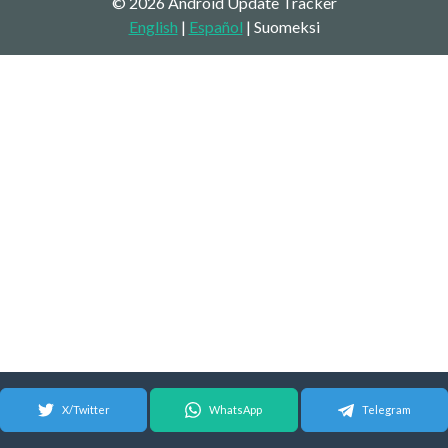
© 2026 Android Update Tracker
English
|
Español
| Suomeksi
X/Twitter
WhatsApp
Telegram