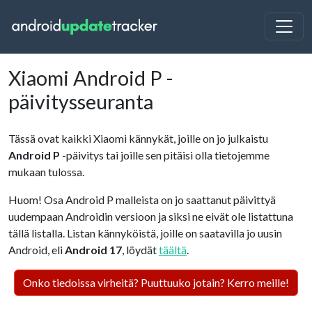
Xiaomi Android P -
päivitysseuranta
Tässä ovat kaikki Xiaomi kännykät, joille on jo julkaistu
Android P
-päivitys tai joille sen pitäisi olla tietojemme
mukaan tulossa.
Huom! Osa Android P malleista on jo saattanut päivittyä
uudempaan Androidin versioon ja siksi ne eivät ole listattuna
tällä listalla. Listan kännyköistä, joille on saatavilla jo uusin
Android, eli
Android 17
, löydät
täältä
.
Onko tiedoissa virheitä? Puuttuuko jotain? Kerro meille!