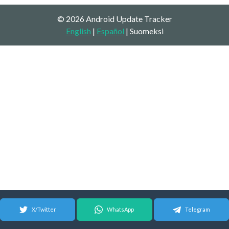
© 2026 Android Update Tracker
English
|
Español
| Suomeksi
X/Twitter
WhatsApp
Telegram