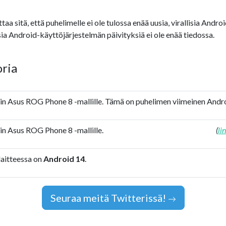
sitä, että puhelimelle ei ole tulossa enää uusia, virallisia Android-
ia Android-käyttöjärjestelmän päivityksiä ei ole enää tiedossa.
oria
tiin Asus ROG Phone 8 -mallille. Tämä on puhelimen viimeinen Andro
iin Asus ROG Phone 8 -mallille.
(
li
laitteessa on
Android 14
.
Seuraa meitä Twitterissä!