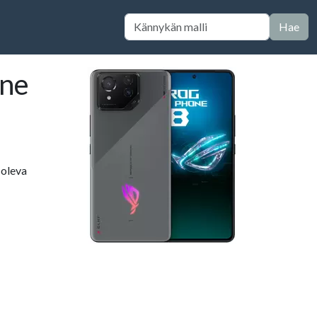
Hae
nne
 oleva