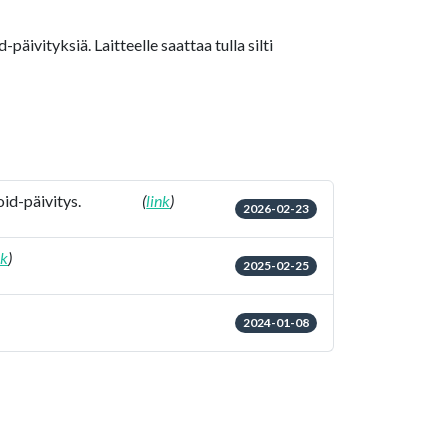
päivityksiä. Laitteelle saattaa tulla silti
id-päivitys.
(
link
)
2026-02-23
nk
)
2025-02-25
2024-01-08