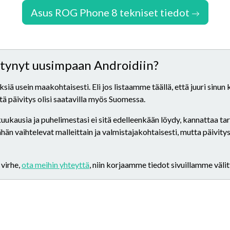
Asus ROG Phone 8 tekniset tiedot
ittynyt uusimpaan Androidiin?
iä usein maakohtaisesti. Eli jos listaamme täällä, että juuri sinun
että päivitys olisi saatavilla myös Suomessa.
 kuukausia ja puhelimestasi ei sitä edelleenkään löydy, kannattaa t
n vaihtelevat malleittain ja valmistajakohtaisesti, mutta päivitys
 virhe,
ota meihin yhteyttä
, niin korjaamme tiedot sivuillamme väli