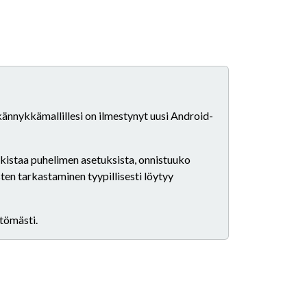
 kännykkämallillesi on ilmestynyt uusi Android-
arkistaa puhelimen asetuksista, onnistuuko
ten tarkastaminen tyypillisesti löytyy
ttömästi.