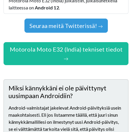
Motorola Moto E32 (India) julkaistiin, julkaisuhetkellä
laitteessa on
Android 12
.
Seuraa meitä Twitterissä!
Motorola Moto E32 (India) tekniset tiedot
Miksi kännykkäni ei ole päivittynyt
uusimpaan Androidiin?
Android-valmistajat jakelevat Android-päivityksiä usein
maakohtaisesti. Eli jos listaamme täällä, että juuri sinun
kännykkämallillesi on ilmestynyt uusi Android-päivitys,
se ei välttämättä tarkoita vielä sitä, että päivitys olisi