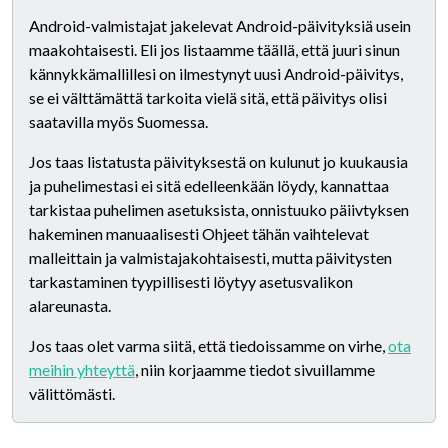
Android-valmistajat jakelevat Android-päivityksiä usein
maakohtaisesti. Eli jos listaamme täällä, että juuri sinun
kännykkämallillesi on ilmestynyt uusi Android-päivitys,
se ei välttämättä tarkoita vielä sitä, että päivitys olisi
saatavilla myös Suomessa.
Jos taas listatusta päivityksestä on kulunut jo kuukausia
ja puhelimestasi ei sitä edelleenkään löydy, kannattaa
tarkistaa puhelimen asetuksista, onnistuuko päiivtyksen
hakeminen manuaalisesti Ohjeet tähän vaihtelevat
malleittain ja valmistajakohtaisesti, mutta päivitysten
tarkastaminen tyypillisesti löytyy asetusvalikon
alareunasta.
Jos taas olet varma siitä, että tiedoissamme on virhe,
ota
meihin yhteyttä
, niin korjaamme tiedot sivuillamme
välittömästi.