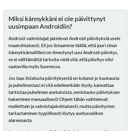
Miksi kännykkäni ei ole päivittynyt
uusimpaan Androidiin?
Android-valmistajat jakelevat Android-päivityksiä usein
maakohtaisesti. Eli jos listaamme täällä, että juuri sinun
kännykkämallillesi on ilmestynyt uusi Android-päivitys,
se ei välttämättä tarkoita vielä sitä, että päivitys olisi
saatavilla myös Suomessa.
Jos taas listatusta päivityksestä on kulunut jo kuukausia
ja puhelimestasi ei sitä edelleenkään löydy, kannattaa
tarkistaa puhelimen asetuksista, onnistuuko päiivtyksen
hakeminen manuaalisesti Ohjeet tähän vaihtelevat
malleittain ja valmistajakohtaisesti, mutta päivitysten
tarkastaminen tyypillisesti löytyy asetusvalikon
alareunasta.