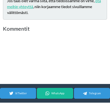
Jos taas olet varma siitä, että tiedoissamme on virhe,
ota
meihin yhteyttä
, niin korjaamme tiedot sivuillamme
välittömästi.
Kommentit
X/Twitter
WhatsApp
Telegram