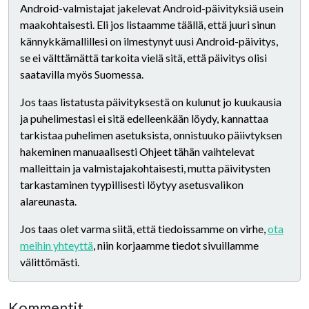
Android-valmistajat jakelevat Android-päivityksiä usein
maakohtaisesti. Eli jos listaamme täällä, että juuri sinun
kännykkämallillesi on ilmestynyt uusi Android-päivitys,
se ei välttämättä tarkoita vielä sitä, että päivitys olisi
saatavilla myös Suomessa.
Jos taas listatusta päivityksestä on kulunut jo kuukausia
ja puhelimestasi ei sitä edelleenkään löydy, kannattaa
tarkistaa puhelimen asetuksista, onnistuuko päiivtyksen
hakeminen manuaalisesti Ohjeet tähän vaihtelevat
malleittain ja valmistajakohtaisesti, mutta päivitysten
tarkastaminen tyypillisesti löytyy asetusvalikon
alareunasta.
Jos taas olet varma siitä, että tiedoissamme on virhe,
ota
meihin yhteyttä
, niin korjaamme tiedot sivuillamme
välittömästi.
Kommentit