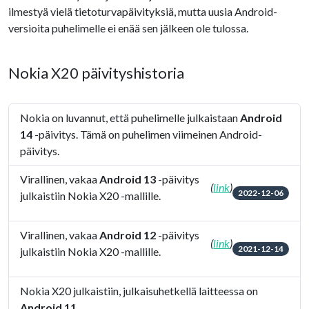
ilmestyä vielä tietoturvapäivityksiä, mutta uusia Android-
versioita puhelimelle ei enää sen jälkeen ole tulossa.
Nokia X20 päivityshistoria
Nokia on luvannut, että puhelimelle julkaistaan
Android
14
-päivitys. Tämä on puhelimen viimeinen Android-
päivitys.
Virallinen, vakaa
Android 13
-päivitys
(
link
)
2022-12-06
julkaistiin Nokia X20 -mallille.
Virallinen, vakaa
Android 12
-päivitys
(
link
)
2021-12-14
julkaistiin Nokia X20 -mallille.
Nokia X20 julkaistiin, julkaisuhetkellä laitteessa on
Android 11
.