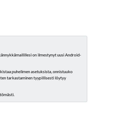
 kännykkämallillesi on ilmestynyt uusi Android-
arkistaa puhelimen asetuksista, onnistuuko
ten tarkastaminen tyypillisesti löytyy
ttömästi.