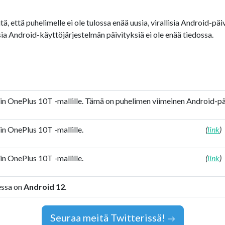
 että puhelimelle ei ole tulossa enää uusia, virallisia Android-päivit
ia Android-käyttöjärjestelmän päivityksiä ei ole enää tiedossa.
tiin OnePlus 10T -mallille. Tämä on puhelimen viimeinen Android-pä
iin OnePlus 10T -mallille.
(
link
)
iin OnePlus 10T -mallille.
(
link
)
eessa on
Android 12
.
Seuraa meitä Twitterissä!