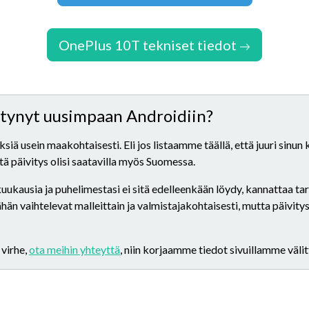
OnePlus 10T tekniset tiedot
ittynyt uusimpaan Androidiin?
iä usein maakohtaisesti. Eli jos listaamme täällä, että juuri sinun
että päivitys olisi saatavilla myös Suomessa.
 kuukausia ja puhelimestasi ei sitä edelleenkään löydy, kannattaa t
n vaihtelevat malleittain ja valmistajakohtaisesti, mutta päivitys
 virhe,
ota meihin yhteyttä
, niin korjaamme tiedot sivuillamme väli