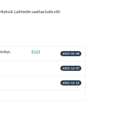
yksiä. Laitteelle saattaa tulla silti
ivitys.
(
link
)
2025-01-09
2023-12-07
2022-12-12