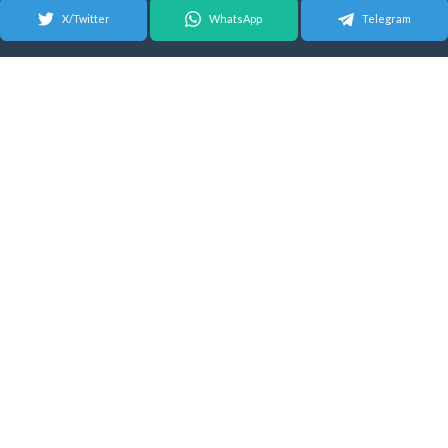
X/Twitter
WhatsApp
Telegram
© 2026 Android Update Tracker
English
|
Español
| Suomeksi