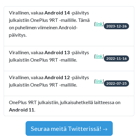
Virallinen, vakaa
Android 14
-päivitys
julkaistiin OnePlus 9RT -mallille. Tämä
(
link
)
2023-12-26
on puhelimen viimeinen Android-
päivitys.
Virallinen, vakaa
Android 13
-päivitys
(
link
)
2022-11-16
julkaistiin OnePlus 9RT -mallille.
Virallinen, vakaa
Android 12
-päivitys
(
link
)
2022-07-25
julkaistiin OnePlus 9RT -mallille.
OnePlus 9RT julkaistiin, julkaisuhetkellä laitteessa on
Android 11
.
Seuraa meitä Twitterissä!