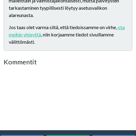
malleittain ja valmistajakohtaisesti, mutta päivitysten
tarkastaminen tyypillisesti löytyy asetusvalikon
alareunasta.
Jos taas olet varma siitä, että tiedoissamme on virhe,
ota
meihin yhteyttä
, niin korjaamme tiedot sivuillamme
välittömästi.
Kommentit