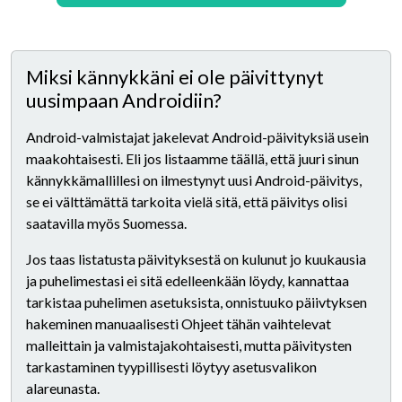
Miksi kännykkäni ei ole päivittynyt
uusimpaan Androidiin?
Android-valmistajat jakelevat Android-päivityksiä usein
maakohtaisesti. Eli jos listaamme täällä, että juuri sinun
kännykkämallillesi on ilmestynyt uusi Android-päivitys,
se ei välttämättä tarkoita vielä sitä, että päivitys olisi
saatavilla myös Suomessa.
Jos taas listatusta päivityksestä on kulunut jo kuukausia
ja puhelimestasi ei sitä edelleenkään löydy, kannattaa
tarkistaa puhelimen asetuksista, onnistuuko päiivtyksen
hakeminen manuaalisesti Ohjeet tähän vaihtelevat
malleittain ja valmistajakohtaisesti, mutta päivitysten
tarkastaminen tyypillisesti löytyy asetusvalikon
alareunasta.