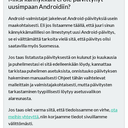
uusimpaan Androidiin?
Android-valmistajat jakelevat Android-päivityksiä usein
maakohtaisesti. Eli jos listaamme täällä, että juuri sinun
kännykkämallillesi on ilmestynyt uusi Android-päivitys,
se ei välttämättä tarkoita vielä sitä, että päivitys olisi
saatavilla myös Suomessa.
Jos taas listatusta päivityksestä on kulunut jo kuukausia
ja puhelimestasi ei sitä edelleenkään löydy, kannattaa
tarkistaa puhelimen asetuksista, onnistuuko päiivtyksen
hakeminen manuaalisesti Ohjeet tähän vaihtelevat
malleittain ja valmistajakohtaisesti, mutta päivitysten
tarkastaminen tyypillisesti löytyy asetusvalikon
alareunasta.
Jos taas olet varma siitä, että tiedoissamme on virhe,
ota
meihin yhteyttä
, niin korjaamme tiedot sivuillamme
välittömästi.