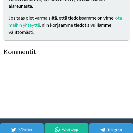
alareunasta.
Jos taas olet varma siitä, että tiedoissamme on virhe,
ota
meihin yhteyttä
, niin korjaamme tiedot sivuillamme
välittömästi.
Kommentit
X/Twitter
WhatsApp
Telegram