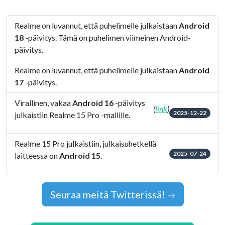
Realme on luvannut, että puhelimelle julkaistaan
Android
18
-päivitys. Tämä on puhelimen viimeinen Android-
päivitys.
Realme on luvannut, että puhelimelle julkaistaan
Android
17
-päivitys.
Virallinen, vakaa
Android 16
-päivitys
(
link
)
2025-12-22
julkaistiin Realme 15 Pro -mallille.
Realme 15 Pro julkaistiin, julkaisuhetkellä
2025-07-24
laitteessa on
Android 15
.
Seuraa meitä Twitterissä!