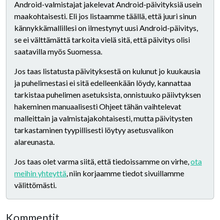
Android-valmistajat jakelevat Android-päivityksiä usein
maakohtaisesti. Eli jos listaamme täällä, että juuri sinun
kännykkämallillesi on ilmestynyt uusi Android-päivitys,
se ei välttämättä tarkoita vielä sitä, että päivitys olisi
saatavilla myös Suomessa.
Jos taas listatusta päivityksestä on kulunut jo kuukausia
ja puhelimestasi ei sitä edelleenkään löydy, kannattaa
tarkistaa puhelimen asetuksista, onnistuuko päiivtyksen
hakeminen manuaalisesti Ohjeet tähän vaihtelevat
malleittain ja valmistajakohtaisesti, mutta päivitysten
tarkastaminen tyypillisesti löytyy asetusvalikon
alareunasta.
Jos taas olet varma siitä, että tiedoissamme on virhe,
ota
meihin yhteyttä
, niin korjaamme tiedot sivuillamme
välittömästi.
Kommentit