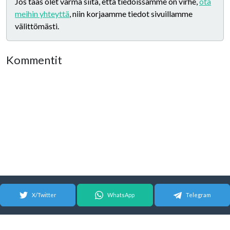
Jos taas olet varma siitä, että tiedoissamme on virhe,
ota
meihin yhteyttä
, niin korjaamme tiedot sivuillamme
välittömästi.
Kommentit
X/Twitter
WhatsApp
Telegram