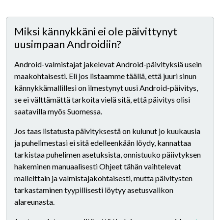
Miksi kännykkäni ei ole päivittynyt
uusimpaan Androidiin?
Android-valmistajat jakelevat Android-päivityksiä usein
maakohtaisesti. Eli jos listaamme täällä, että juuri sinun
kännykkämallillesi on ilmestynyt uusi Android-päivitys,
se ei välttämättä tarkoita vielä sitä, että päivitys olisi
saatavilla myös Suomessa.
Jos taas listatusta päivityksestä on kulunut jo kuukausia
ja puhelimestasi ei sitä edelleenkään löydy, kannattaa
tarkistaa puhelimen asetuksista, onnistuuko päiivtyksen
hakeminen manuaalisesti Ohjeet tähän vaihtelevat
malleittain ja valmistajakohtaisesti, mutta päivitysten
tarkastaminen tyypillisesti löytyy asetusvalikon
alareunasta.