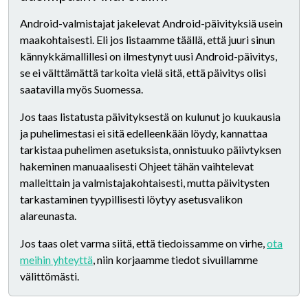
Android-valmistajat jakelevat Android-päivityksiä usein
maakohtaisesti. Eli jos listaamme täällä, että juuri sinun
kännykkämallillesi on ilmestynyt uusi Android-päivitys,
se ei välttämättä tarkoita vielä sitä, että päivitys olisi
saatavilla myös Suomessa.
Jos taas listatusta päivityksestä on kulunut jo kuukausia
ja puhelimestasi ei sitä edelleenkään löydy, kannattaa
tarkistaa puhelimen asetuksista, onnistuuko päiivtyksen
hakeminen manuaalisesti Ohjeet tähän vaihtelevat
malleittain ja valmistajakohtaisesti, mutta päivitysten
tarkastaminen tyypillisesti löytyy asetusvalikon
alareunasta.
Jos taas olet varma siitä, että tiedoissamme on virhe,
ota
meihin yhteyttä
, niin korjaamme tiedot sivuillamme
välittömästi.