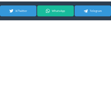
X/Twitter
WhatsApp
Telegram
© 2026 Android Update Tracker
English
|
Español
| Suomeksi