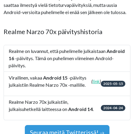
saattaa ilmestyä vielä tietoturvapäivityksiä, mutta uusia
Android-versioita puhelimelle ei enää sen jälkeen ole tulossa.
Realme Narzo 70x päivityshistoria
Realme on luvannut, että puhelimelle julkaistaan
Android
16
-päivitys. Tämä on puhelimen viimeinen Android-
päivitys.
Virallinen, vakaa
Android 15
-päivitys
(
link
)
2025-05-15
julkaistiin Realme Narzo 70x -mallille.
Realme Narzo 70x julkaistiin,
2024-04-24
julkaisuhetkellä laitteessa on
Android 14
.
Seuraa meitä Twitterissä!