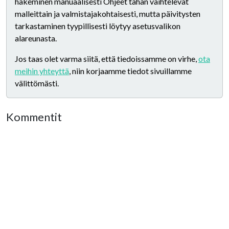
hakeminen manuaalisesti Ohjeet tähän vaihtelevat
malleittain ja valmistajakohtaisesti, mutta päivitysten
tarkastaminen tyypillisesti löytyy asetusvalikon
alareunasta.
Jos taas olet varma siitä, että tiedoissamme on virhe,
ota
meihin yhteyttä
, niin korjaamme tiedot sivuillamme
välittömästi.
Kommentit