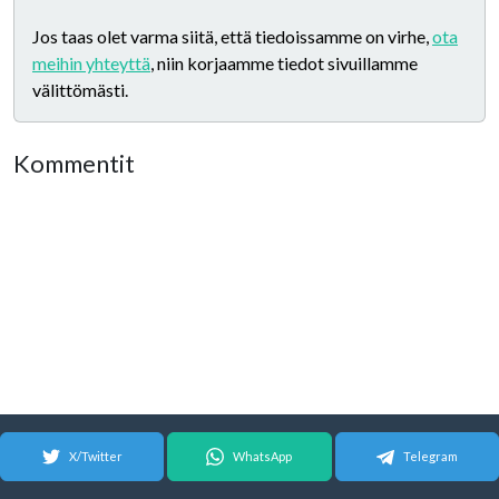
Jos taas olet varma siitä, että tiedoissamme on virhe,
ota
meihin yhteyttä
, niin korjaamme tiedot sivuillamme
välittömästi.
Kommentit
X/Twitter
WhatsApp
Telegram