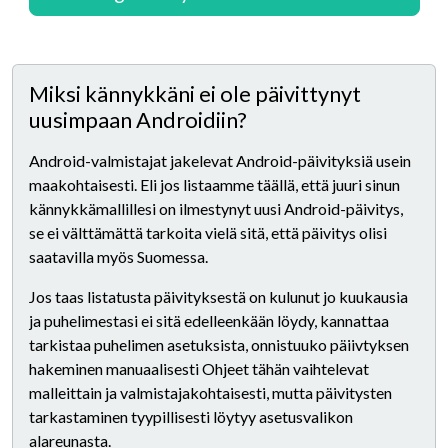
Miksi kännykkäni ei ole päivittynyt
uusimpaan Androidiin?
Android-valmistajat jakelevat Android-päivityksiä usein
maakohtaisesti. Eli jos listaamme täällä, että juuri sinun
kännykkämallillesi on ilmestynyt uusi Android-päivitys,
se ei välttämättä tarkoita vielä sitä, että päivitys olisi
saatavilla myös Suomessa.
Jos taas listatusta päivityksestä on kulunut jo kuukausia
ja puhelimestasi ei sitä edelleenkään löydy, kannattaa
tarkistaa puhelimen asetuksista, onnistuuko päiivtyksen
hakeminen manuaalisesti Ohjeet tähän vaihtelevat
malleittain ja valmistajakohtaisesti, mutta päivitysten
tarkastaminen tyypillisesti löytyy asetusvalikon
alareunasta.