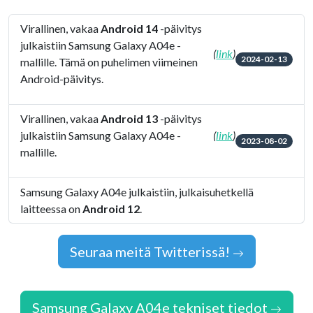
Virallinen, vakaa
Android 14
-päivitys
julkaistiin Samsung Galaxy A04e -
(
link
)
2024-02-13
mallille. Tämä on puhelimen viimeinen
Android-päivitys.
Virallinen, vakaa
Android 13
-päivitys
julkaistiin Samsung Galaxy A04e -
(
link
)
2023-08-02
mallille.
Samsung Galaxy A04e julkaistiin, julkaisuhetkellä
laitteessa on
Android 12
.
Seuraa meitä Twitterissä!
Samsung Galaxy A04e tekniset tiedot