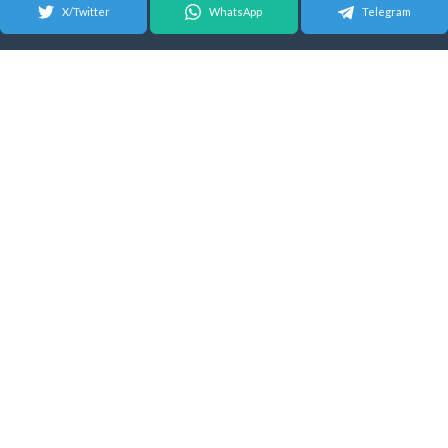
X/Twitter
WhatsApp
Telegram
© 2026 Android Update Tracker
English
|
Español
| Suomeksi