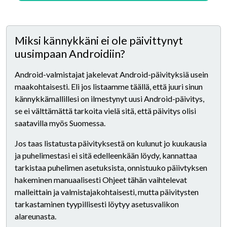
Miksi kännykkäni ei ole päivittynyt
uusimpaan Androidiin?
Android-valmistajat jakelevat Android-päivityksiä usein
maakohtaisesti. Eli jos listaamme täällä, että juuri sinun
kännykkämallillesi on ilmestynyt uusi Android-päivitys,
se ei välttämättä tarkoita vielä sitä, että päivitys olisi
saatavilla myös Suomessa.
Jos taas listatusta päivityksestä on kulunut jo kuukausia
ja puhelimestasi ei sitä edelleenkään löydy, kannattaa
tarkistaa puhelimen asetuksista, onnistuuko päiivtyksen
hakeminen manuaalisesti Ohjeet tähän vaihtelevat
malleittain ja valmistajakohtaisesti, mutta päivitysten
tarkastaminen tyypillisesti löytyy asetusvalikon
alareunasta.