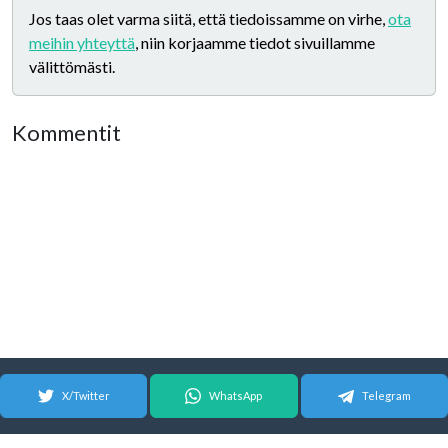
Jos taas olet varma siitä, että tiedoissamme on virhe,
ota
meihin yhteyttä
, niin korjaamme tiedot sivuillamme
välittömästi.
Kommentit
X/Twitter
WhatsApp
Telegram