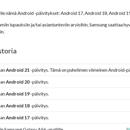
e nämä Android -päivitykset: Android 17, Android 18, Android 19
iin lupauksiin ja/tai asiantunteviin arvioihin. Samsung saattaa hy
in.
storia
aan
Android 21
-päivitys. Tämä on puhelimen viimeinen Android-pä
aan
Android 20
-päivitys.
aan
Android 19
-päivitys.
aan
Android 18
-päivitys.
aan
Android 17
-päivitys.
iin Samsung Galaxy A56 -mallille.
(
l