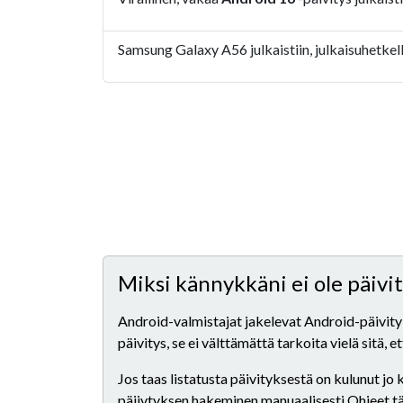
Samsung Galaxy A56 julkaistiin, julkaisuhetkell
Miksi kännykkäni ei ole päiv
Android-valmistajat jakelevat Android-päivityks
päivitys, se ei välttämättä tarkoita vielä sitä, 
Jos taas listatusta päivityksestä on kulunut jo
päiivtyksen hakeminen manuaalisesti Ohjeet tähä