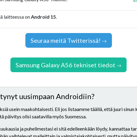
ä laitteessa on
Android 15
.
Seuraa meitä Twitterissä!
Samsung Galaxy A56 tekniset tiedot
ittynyt uusimpaan Androidiin?
iä usein maakohtaisesti. Eli jos listaamme täällä, että juuri sinun
että päivitys olisi saatavilla myös Suomessa.
 kuukausia ja puhelimestasi ei sitä edelleenkään löydy, kannattaa t
n vaihtelevat malleittain ja valmistajakohtaisesti, mutta päivitys