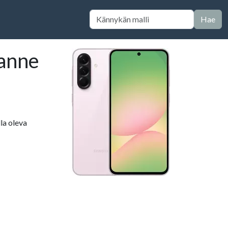
Hae
lanne
la oleva