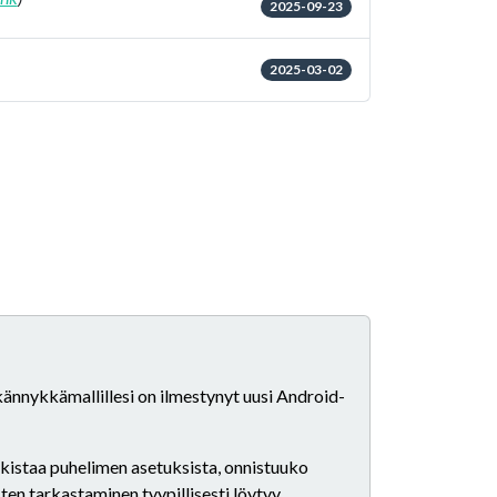
2025-09-23
2025-03-02
 kännykkämallillesi on ilmestynyt uusi Android-
arkistaa puhelimen asetuksista, onnistuuko
ten tarkastaminen tyypillisesti löytyy