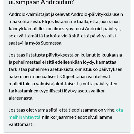
uusimpaan Androidiin?
Android-valmistajat jakelevat Android-päivityksiä usein
maakohtaisesti. Eli jos listaamme täällä, että juuri sinun
kännykkämallillesi on ilmestynyt uusi Android-päivitys,
se ei välttämättä tarkoita vielä sitä, että päivitys olisi
saatavilla myös Suomessa.
Jos taas listatusta päivityksestä on kulunut jo kuukausia
ja puhelimestasi ei sitä edelleenkään löydy, kannattaa
tarkistaa puhelimen asetuksista, onnistuuko päiivtyksen
hakeminen manuaalisesti Ohjeet tähän vaihtelevat
malleittain ja valmistajakohtaisesti, mutta päivitysten
tarkastaminen tyypillisesti löytyy asetusvalikon
alareunasta.
Jos taas olet varma siitä, että tiedoissamme on virhe,
ota
meihin yhteyttä
, niin korjaamme tiedot sivuillamme
välittömästi.