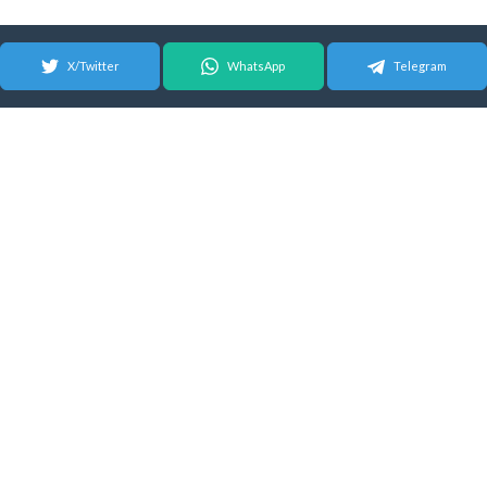
X/Twitter
WhatsApp
Telegram
© 2026 Android Update Tracker
English
|
Español
| Suomeksi