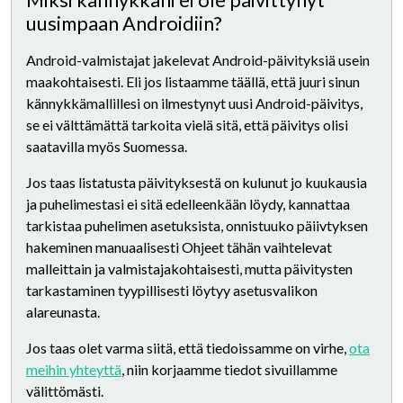
Miksi kännykkäni ei ole päivittynyt
uusimpaan Androidiin?
Android-valmistajat jakelevat Android-päivityksiä usein
maakohtaisesti. Eli jos listaamme täällä, että juuri sinun
kännykkämallillesi on ilmestynyt uusi Android-päivitys,
se ei välttämättä tarkoita vielä sitä, että päivitys olisi
saatavilla myös Suomessa.
Jos taas listatusta päivityksestä on kulunut jo kuukausia
ja puhelimestasi ei sitä edelleenkään löydy, kannattaa
tarkistaa puhelimen asetuksista, onnistuuko päiivtyksen
hakeminen manuaalisesti Ohjeet tähän vaihtelevat
malleittain ja valmistajakohtaisesti, mutta päivitysten
tarkastaminen tyypillisesti löytyy asetusvalikon
alareunasta.
Jos taas olet varma siitä, että tiedoissamme on virhe,
ota
meihin yhteyttä
, niin korjaamme tiedot sivuillamme
välittömästi.