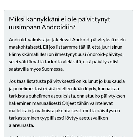
Miksi kännykkäni ei ole päivittynyt
uusimpaan Androidiin?
Android-valmistajat jakelevat Android-päivityksiä usein
maakohtaisesti. Eli jos listaamme täällä, että juuri sinun
kännykkämallillesi on ilmestynyt uusi Android-päivitys,
se ei välttämättä tarkoita vielä sitä, että päivitys olisi
saatavilla myös Suomessa.
Jos taas listatusta päivityksestä on kulunut jo kuukausia
ja puhelimestasi ei sitä edelleenkään löydy, kannattaa
tarkistaa puhelimen asetuksista, onnistuuko päiivtyksen
hakeminen manuaalisesti Ohjeet tähän vaihtelevat
malleittain ja valmistajakohtaisesti, mutta päivitysten
tarkastaminen tyypillisesti löytyy asetusvalikon
alareunasta.