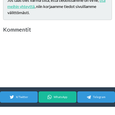
Jos taas olet varma siitä, että tiedoissamme on virhe,
ota
meihin yhteyttä
, niin korjaamme tiedot sivuillamme
välittömästi.
Kommentit
X/Twitter
WhatsApp
Telegram