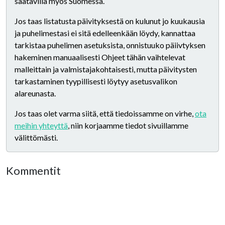
saatavilla myös Suomessa.
Jos taas listatusta päivityksestä on kulunut jo kuukausia
ja puhelimestasi ei sitä edelleenkään löydy, kannattaa
tarkistaa puhelimen asetuksista, onnistuuko päiivtyksen
hakeminen manuaalisesti Ohjeet tähän vaihtelevat
malleittain ja valmistajakohtaisesti, mutta päivitysten
tarkastaminen tyypillisesti löytyy asetusvalikon
alareunasta.
Jos taas olet varma siitä, että tiedoissamme on virhe,
ota
meihin yhteyttä
, niin korjaamme tiedot sivuillamme
välittömästi.
Kommentit