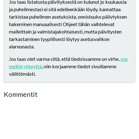
Jos taas listatusta päivityksestä on kulunut jo kuukausia
ja puhelimestasi ei sitä edelleenkään löydy, kannattaa
tarkistaa puhelimen asetuksista, onnistuuko päiivtyksen
hakeminen manuaalisesti Ohjeet tähän vaihtelevat
malleittain ja valmistajakohtaisesti, mutta päivitysten
tarkastaminen tyypillisesti löytyy asetusvalikon
alareunasta.
Jos taas olet varma siitä, että tiedoissamme on virhe,
ota
meihin yhteyttä
, niin korjaamme tiedot sivuillamme
välittömästi.
Kommentit