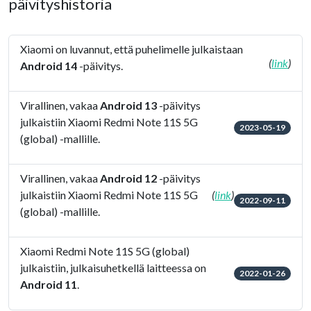
päivityshistoria
Xiaomi on luvannut, että puhelimelle julkaistaan
(
link
)
Android 14
-päivitys.
Virallinen, vakaa
Android 13
-päivitys
julkaistiin Xiaomi Redmi Note 11S 5G
2023-05-19
(global) -mallille.
Virallinen, vakaa
Android 12
-päivitys
julkaistiin Xiaomi Redmi Note 11S 5G
(
link
)
2022-09-11
(global) -mallille.
Xiaomi Redmi Note 11S 5G (global)
julkaistiin, julkaisuhetkellä laitteessa on
2022-01-26
Android 11
.