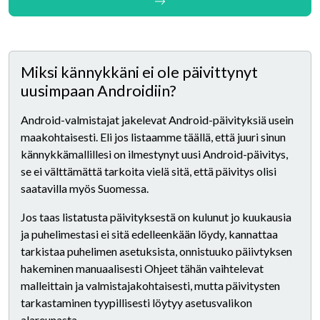
Miksi kännykkäni ei ole päivittynyt
uusimpaan Androidiin?
Android-valmistajat jakelevat Android-päivityksiä usein
maakohtaisesti. Eli jos listaamme täällä, että juuri sinun
kännykkämallillesi on ilmestynyt uusi Android-päivitys,
se ei välttämättä tarkoita vielä sitä, että päivitys olisi
saatavilla myös Suomessa.
Jos taas listatusta päivityksestä on kulunut jo kuukausia
ja puhelimestasi ei sitä edelleenkään löydy, kannattaa
tarkistaa puhelimen asetuksista, onnistuuko päiivtyksen
hakeminen manuaalisesti Ohjeet tähän vaihtelevat
malleittain ja valmistajakohtaisesti, mutta päivitysten
tarkastaminen tyypillisesti löytyy asetusvalikon
alareunasta.